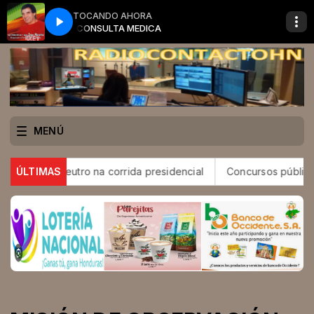
TOCANDO AHORA
CONSULTA MEDICA
MENÚ
rá neutro na corrida presidencial
ÚLTIMAS
Concursos públicos seguem 