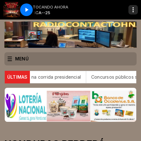
TOCANDO AHORA
MUSICA--25
MENÚ
tro na corrida presidencial
ÚLTIMAS
Concursos públicos seguem previ