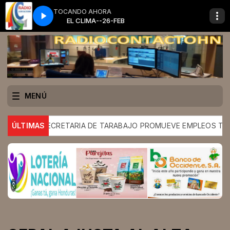
TOCANDO AHORA
EL CLIMA--26-FEB
MENÚ
SECRETARIA DE TARABAJO PROMUEVE EMPLEOS TEMPORALE
ÚLTIMAS